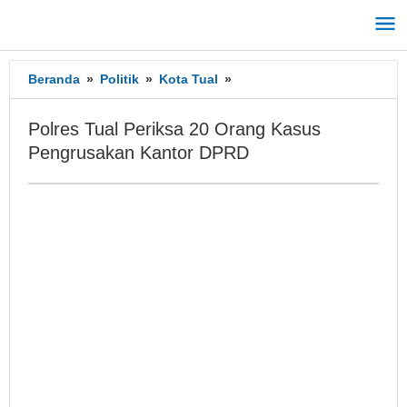
Lewati
ke
konten
Beranda
»
Politik
»
Kota Tual
»
Polres
Tual
Periksa
Polres Tual Periksa 20 Orang Kasus
20
Pengrusakan Kantor DPRD
Orang
Kasus
Pengrusakan
Kantor
DPRD