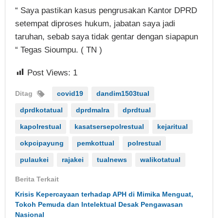
“ Saya pastikan kasus pengrusakan Kantor DPRD
setempat diproses hukum, jabatan saya jadi
taruhan, sebab saya tidak gentar dengan siapapun
“ Tegas Sioumpu. ( TN )
Post Views:
1
Ditag
covid19
dandim1503tual
dprdkotatual
dprdmalra
dprdtual
kapolrestual
kasatsersepolrestual
kejaritual
okpcipayung
pemkottual
polrestual
pulaukei
rajakei
tualnews
walikotatual
Berita Terkait
Krisis Kepercayaan terhadap APH di Mimika Menguat,
Tokoh Pemuda dan Intelektual Desak Pengawasan
Nasional