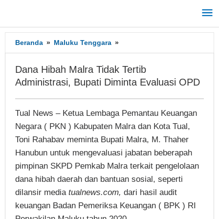
Lewati
ke
konten
Beranda
»
Maluku Tenggara
»
Dana
Hibah
Malra
Dana Hibah Malra Tidak Tertib
Tidak
Administrasi, Bupati Diminta Evaluasi OPD
Tertib
Administrasi,
Bupati
Tual News – Ketua Lembaga Pemantau Keuangan
Diminta
Evaluasi
Negara ( PKN ) Kabupaten Malra dan Kota Tual,
OPD
Toni Rahabav meminta Bupati Malra, M. Thaher
Hanubun untuk mengevaluasi jabatan beberapah
pimpinan SKPD Pemkab Malra terkait pengelolaan
dana hibah daerah dan bantuan sosial, seperti
dilansir media
tualnews.com,
dari hasil audit
keuangan Badan Pemeriksa Keuangan ( BPK ) RI
Perwakilan Maluku tahun 2020.