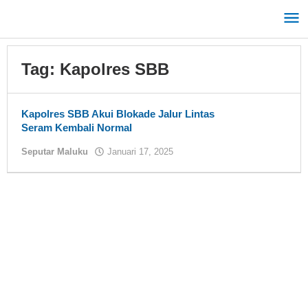
Lewati
ke
konten
Tag:
Kapolres SBB
Kapolres SBB Akui Blokade Jalur Lintas
Seram Kembali Normal
Seputar Maluku
Januari 17, 2025
oleh
Tual
News