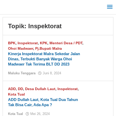
Lewati
ke
konten
Topik:
Inspektorat
BPK
,
Inspektorat
,
KPK
,
Menteri Desa / PDT
,
Ohoi Madwaer
,
Pj.Bupati Malra
Kinerja Inspektorat Malra Sekedar Jalan
Dinas, Terbukti Banyak Warga Ohoi
Madwaer Tak Terima BLT DD 2023
Maluku Tenggara
Juni 8, 2024
oleh
tualnews
ADD
,
DD
,
Desa Dullah Laut
,
Inspektorat
,
Kota Tual
ADD Dullah Laut, Kota Tual Dua Tahun
Tak Bisa Cair, Ada Apa ?
Kota Tual
Mei 26, 2024
oleh