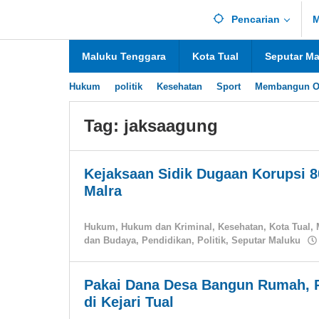
Lewati
Pencarian
M
ke
konten
Maluku Tenggara
Kota Tual
Seputar M
Hukum
politik
Kesehatan
Sport
Membangun O
Tag:
jaksaagung
Kejaksaan Sidik Dugaan Korupsi 8
Malra
Hukum
,
Hukum dan Kriminal
,
Kesehatan
,
Kota Tual
,
dan Budaya
,
Pendidikan
,
Politik
,
Seputar Maluku
Pakai Dana Desa Bangun Rumah, R
di Kejari Tual