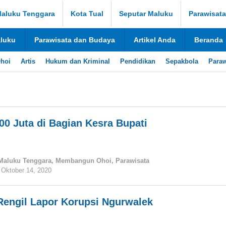
aluku Tenggara
Kota Tual
Seputar Maluku
Parawisat
aluku
Parawisata dan Budaya
Artikel Anda
Beranda
hoi
Artis
Hukum dan Kriminal
Pendidikan
Sepakbola
Paraw
00 Juta di Bagian Kesra Bupati
Maluku Tenggara
,
Membangun Ohoi
,
Parawisata
Oktober 14, 2020
oleh
tualnews
engil Lapor Korupsi Ngurwalek