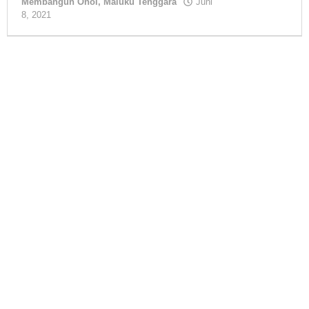
Membangun Ohoi
,
Maluku Tenggara
Juni
8, 2021
oleh
tualnews