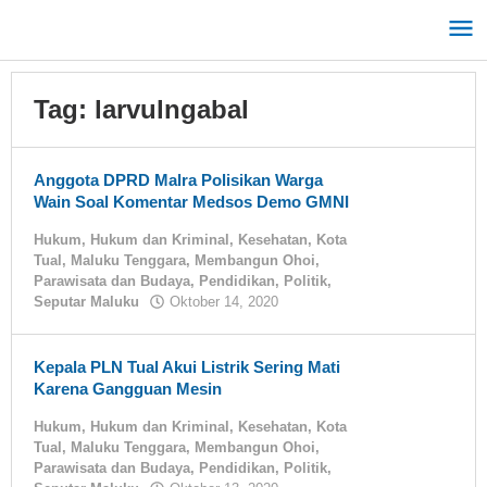
Lewati
ke
konten
Tag:
larvulngabal
Anggota DPRD Malra Polisikan Warga
Wain Soal Komentar Medsos Demo GMNI
Hukum
,
Hukum dan Kriminal
,
Kesehatan
,
Kota
Tual
,
Maluku Tenggara
,
Membangun Ohoi
,
Parawisata dan Budaya
,
Pendidikan
,
Politik
,
Seputar Maluku
Oktober 14, 2020
oleh
tualnews
Kepala PLN Tual Akui Listrik Sering Mati
Karena Gangguan Mesin
Hukum
,
Hukum dan Kriminal
,
Kesehatan
,
Kota
Tual
,
Maluku Tenggara
,
Membangun Ohoi
,
Parawisata dan Budaya
,
Pendidikan
,
Politik
,