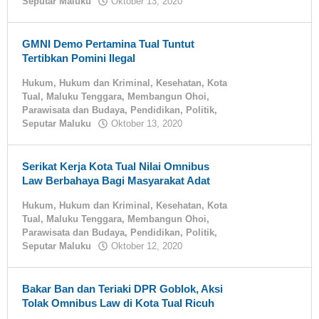
Seputar Maluku
Oktober 13, 2020
oleh
tualnews
GMNI Demo Pertamina Tual Tuntut
Tertibkan Pomini Ilegal
Hukum
,
Hukum dan Kriminal
,
Kesehatan
,
Kota
Tual
,
Maluku Tenggara
,
Membangun Ohoi
,
Parawisata dan Budaya
,
Pendidikan
,
Politik
,
Seputar Maluku
Oktober 13, 2020
oleh
tualnews
Serikat Kerja Kota Tual Nilai Omnibus
Law Berbahaya Bagi Masyarakat Adat
Hukum
,
Hukum dan Kriminal
,
Kesehatan
,
Kota
Tual
,
Maluku Tenggara
,
Membangun Ohoi
,
Parawisata dan Budaya
,
Pendidikan
,
Politik
,
Seputar Maluku
Oktober 12, 2020
oleh
tualnews
Bakar Ban dan Teriaki DPR Goblok, Aksi
Tolak Omnibus Law di Kota Tual Ricuh