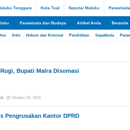
aluku Tenggara
Kota Tual
Seputar Maluku
Parawisat
aluku
Parawisata dan Budaya
Artikel Anda
Beranda
hoi
Artis
Hukum dan Kriminal
Pendidikan
Sepakbola
Paraw
Rugi, Bupati Malra Disomasi
tik
Oktober 23, 2020
oleh
tualnews
sus Pengrusakan Kantor DPRD