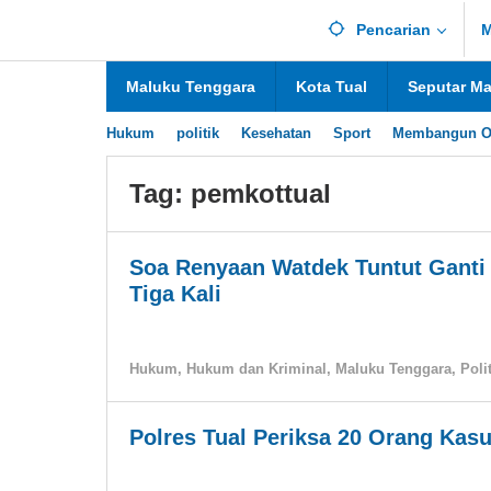
Lewati
Pencarian
M
ke
konten
Maluku Tenggara
Kota Tual
Seputar M
Hukum
politik
Kesehatan
Sport
Membangun O
Tag:
pemkottual
Soa Renyaan Watdek Tuntut Ganti 
Tiga Kali
Hukum
,
Hukum dan Kriminal
,
Maluku Tenggara
,
Poli
Polres Tual Periksa 20 Orang Ka