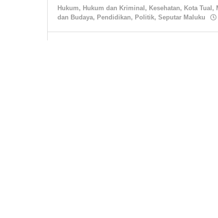
Hukum
,
Hukum dan Kriminal
,
Kesehatan
,
Kota Tual
,
dan Budaya
,
Pendidikan
,
Politik
,
Seputar Maluku
Kejaksaan Sidik Dugaan Korupsi 8
Malra
Hukum
,
Hukum dan Kriminal
,
Kesehatan
,
Kota Tual
,
dan Budaya
,
Pendidikan
,
Politik
,
Seputar Maluku
GMNI Demo Pertamina Tual Tuntut 
Hukum
,
Hukum dan Kriminal
,
Kesehatan
,
Kota Tual
,
dan Budaya
,
Pendidikan
,
Politik
,
Seputar Maluku
Bakar Ban dan Teriaki DPR Goblok