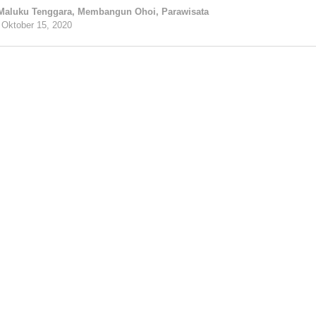
Maluku Tenggara
,
Membangun Ohoi
,
Parawisata
Oktober 15, 2020
oleh
tualnews
00 Juta di Bagian Kesra Bupati
Maluku Tenggara
,
Membangun Ohoi
,
Parawisata
Oktober 14, 2020
oleh
tualnews
Tertibkan Pomini Ilegal
Maluku Tenggara
,
Membangun Ohoi
,
Parawisata
Oktober 13, 2020
oleh
tualnews
, Aksi Tolak Omnibus Law di