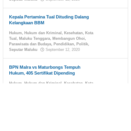
tualnews
Kepala Pertamina Tual Dituding Dalang
Kelangkaan BBM
Hukum
,
Hukum dan Kriminal
,
Kesehatan
,
Kota
Tual
,
Maluku Tenggara
,
Membangun Ohoi
,
Parawisata dan Budaya
,
Pendidikan
,
Politik
,
Seputar Maluku
September 12, 2020
oleh
tualnews
BPN Malra vs Maturbongs Tempuh
Hukum, 405 Sertifikat Dipending
Hukum
,
Hukum dan Kriminal
,
Kesehatan
,
Kota
Tual
,
Maluku Tenggara
,
Membangun Ohoi
,
Parawisata dan Budaya
,
Pendidikan
,
Politik
,
Seputar Maluku
September 11, 2020
oleh
tualnews
Diduga Palsukan 405 Sertifikat, Kantor
BPN Malra Masih Diboikot Sasi