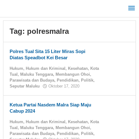
Lewati
ke
konten
Tag:
polresmalra
Polres Tual Sita 15 Liter Miras Sopi
Diatas Speadbot Kei Besar
Hukum
,
Hukum dan Kriminal
,
Kesehatan
,
Kota
Tual
,
Maluku Tenggara
,
Membangun Ohoi
,
Parawisata dan Budaya
,
Pendidikan
,
Politik
,
Seputar Maluku
Oktober 17, 2020
oleh
tualnews
Ketua Partai Nasdem Malra Siap Maju
Cabup 2024
Hukum
,
Hukum dan Kriminal
,
Kesehatan
,
Kota
Tual
,
Maluku Tenggara
,
Membangun Ohoi
,
Parawisata dan Budaya
,
Pendidikan
,
Politik
,