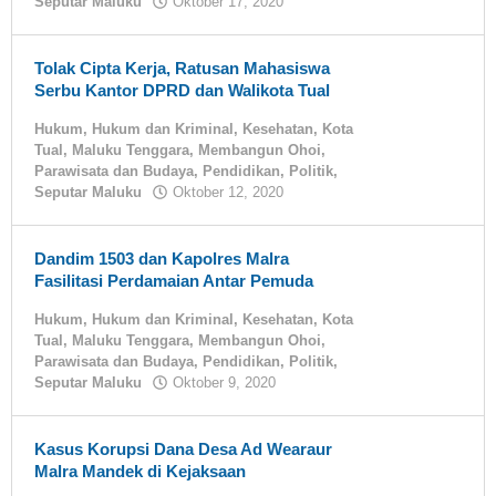
Seputar Maluku
Oktober 17, 2020
oleh
tualnews
Tolak Cipta Kerja, Ratusan Mahasiswa
Serbu Kantor DPRD dan Walikota Tual
Hukum
,
Hukum dan Kriminal
,
Kesehatan
,
Kota
Tual
,
Maluku Tenggara
,
Membangun Ohoi
,
Parawisata dan Budaya
,
Pendidikan
,
Politik
,
Seputar Maluku
Oktober 12, 2020
oleh
tualnews
Dandim 1503 dan Kapolres Malra
Fasilitasi Perdamaian Antar Pemuda
Hukum
,
Hukum dan Kriminal
,
Kesehatan
,
Kota
Tual
,
Maluku Tenggara
,
Membangun Ohoi
,
Parawisata dan Budaya
,
Pendidikan
,
Politik
,
Seputar Maluku
Oktober 9, 2020
oleh
tualnews
Kasus Korupsi Dana Desa Ad Wearaur
Malra Mandek di Kejaksaan