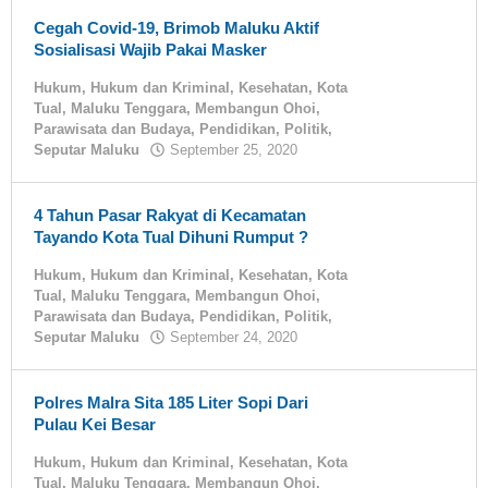
Cegah Covid-19, Brimob Maluku Aktif
Sosialisasi Wajib Pakai Masker
Hukum
,
Hukum dan Kriminal
,
Kesehatan
,
Kota
Tual
,
Maluku Tenggara
,
Membangun Ohoi
,
Parawisata dan Budaya
,
Pendidikan
,
Politik
,
Seputar Maluku
September 25, 2020
oleh
tualnews
4 Tahun Pasar Rakyat di Kecamatan
Tayando Kota Tual Dihuni Rumput ?
Hukum
,
Hukum dan Kriminal
,
Kesehatan
,
Kota
Tual
,
Maluku Tenggara
,
Membangun Ohoi
,
Parawisata dan Budaya
,
Pendidikan
,
Politik
,
Seputar Maluku
September 24, 2020
oleh
tualnews
Polres Malra Sita 185 Liter Sopi Dari
Pulau Kei Besar
Hukum
,
Hukum dan Kriminal
,
Kesehatan
,
Kota
Tual
,
Maluku Tenggara
,
Membangun Ohoi
,