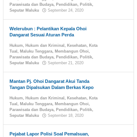
Parawisata dan Budaya
,
Pendidikan
,
Politik
,
Seputar Maluku
September 24, 2020
oleh
tualnews
Welerubun : Pelantikan Kepala Ohoi
Dangarat Sesuai Aturan Perda
Hukum
,
Hukum dan Kriminal
,
Kesehatan
,
Kota
Tual
,
Maluku Tenggara
,
Membangun Ohoi
,
Parawisata dan Budaya
,
Pendidikan
,
Politik
,
Seputar Maluku
September 21, 2020
oleh
tualnews
Mantan Pj. Ohoi Dangarat Akui Tanda
Tangan Dipalsukan Dalam Berkas Kepo
Hukum
,
Hukum dan Kriminal
,
Kesehatan
,
Kota
Tual
,
Maluku Tenggara
,
Membangun Ohoi
,
Parawisata dan Budaya
,
Pendidikan
,
Politik
,
Seputar Maluku
September 18, 2020
oleh
tualnews
Pejabat Lapor Polisi Soal Pemalsuan,