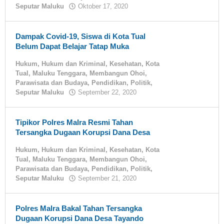
Seputar Maluku
Oktober 17, 2020
oleh
tualnews
Dampak Covid-19, Siswa di Kota Tual
Belum Dapat Belajar Tatap Muka
Hukum
,
Hukum dan Kriminal
,
Kesehatan
,
Kota
Tual
,
Maluku Tenggara
,
Membangun Ohoi
,
Parawisata dan Budaya
,
Pendidikan
,
Politik
,
Seputar Maluku
September 22, 2020
oleh
tualnews
Tipikor Polres Malra Resmi Tahan
Tersangka Dugaan Korupsi Dana Desa
Hukum
,
Hukum dan Kriminal
,
Kesehatan
,
Kota
Tual
,
Maluku Tenggara
,
Membangun Ohoi
,
Parawisata dan Budaya
,
Pendidikan
,
Politik
,
Seputar Maluku
September 21, 2020
oleh
tualnews
Polres Malra Bakal Tahan Tersangka
Dugaan Korupsi Dana Desa Tayando