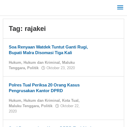
Lewati
ke
konten
Tag:
rajakei
Soa Renyaan Watdek Tuntut Ganti Rugi,
Bupati Malra Disomasi Tiga Kali
Hukum
,
Hukum dan Kriminal
,
Maluku
Tenggara
,
Politik
Oktober 23, 2020
oleh
tualnews
Polres Tual Periksa 20 Orang Kasus
Pengrusakan Kantor DPRD
Hukum
,
Hukum dan Kriminal
,
Kota Tual
,
Maluku Tenggara
,
Politik
Oktober 22,
2020
oleh
tualnews