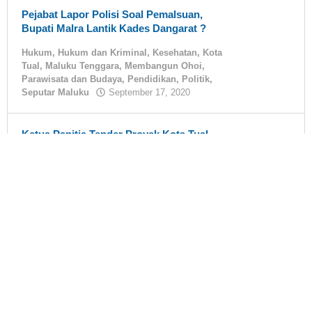
Pejabat Lapor Polisi Soal Pemalsuan,
Bupati Malra Lantik Kades Dangarat ?
Hukum
,
Hukum dan Kriminal
,
Kesehatan
,
Kota
Tual
,
Maluku Tenggara
,
Membangun Ohoi
,
Parawisata dan Budaya
,
Pendidikan
,
Politik
,
Seputar Maluku
September 17, 2020
oleh
tualnews
Ketua Panitia Tender Proyek Kota Tual
Kembali Diperiksa Jaksa
Hukum
,
Hukum dan Kriminal
,
Kesehatan
,
Kota
Tual
,
Maluku Tenggara
,
Membangun Ohoi
,
Parawisata dan Budaya
,
Pendidikan
,
Politik
,
Seputar Maluku
September 17, 2020
oleh
tualnews
Kasus Ijasah Palsu Ditutup Polisi,
Rahayaan Siap Serang Balik
Hukum
,
Hukum dan Kriminal
,
Kesehatan
,
Kota
Tual
,
Maluku Tenggara
,
Membangun Ohoi
,