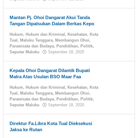
tualnews
Mantan Pj. Ohoi Dangarat Akui Tanda
Tangan Dipalsukan Dalam Berkas Kepo
Hukum
,
Hukum dan Kriminal
,
Kesehatan
,
Kota
Tual
,
Maluku Tenggara
,
Membangun Ohoi
,
Parawisata dan Budaya
,
Pendidikan
,
Politik
,
Seputar Maluku
September 18, 2020
oleh
tualnews
Kepala Ohoi Dangarat Dilantik Bupati
Malra Atas Usulan BSO Maar Faa
Hukum
,
Hukum dan Kriminal
,
Kesehatan
,
Kota
Tual
,
Maluku Tenggara
,
Membangun Ohoi
,
Parawisata dan Budaya
,
Pendidikan
,
Politik
,
Seputar Maluku
September 18, 2020
oleh
tualnews
Direktur Fa.Libra Kota Tual Dieksekusi
Jaksa ke Rutan