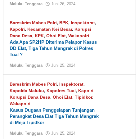
Maluku Tenggara
Juni 26, 2024
oleh
tualnews
Bareskrim Mabes Polri
,
BPK
,
Inspektorat
,
Kapolri
,
Kecamatan Kei Besar
,
Korupsi
Dana Desa
,
KPK
,
Ohoi Elat
,
Wakapolri
Ada Apa SP2HP Diterima Pelapor Kasus
DD Elat, Tiga Tahun Mangrak di Polres
Tual ?
Maluku Tenggara
Juni 25, 2024
oleh
tualnews
Bareskrim Mabes Polri
,
Inspektorat
,
Kapolda Maluku
,
Kapolres Tual
,
Kapolri
,
Korupsi Dana Desa
,
Ohoi Elat
,
Tipidkor
,
Wakapolri
Kasus Dugaan Penggelapan Tunjangan
Perangkat Desa Elat Tiga Tahun Mangrak
di Meja Tipidkor
Maluku Tenggara
Juni 25, 2024
oleh