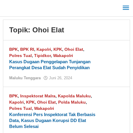
Lewati
ke
konten
Topik:
Ohoi Elat
BPK
,
BPK RI
,
Kapolri
,
KPK
,
Ohoi Elat
,
Polres Tual
,
Tipidkor
,
Wakapolri
Kasus Dugaan Penggelapan Tunjangan
Perangkat Desa Elat Sudah Penyidikan
Maluku Tenggara
Juni 26, 2024
oleh
tualnews
BPK
,
Inspektorat Malra
,
Kapolda Maluku
,
Kapolri
,
KPK
,
Ohoi Elat
,
Polda Maluku
,
Polres Tual
,
Wakapolri
Konferensi Pers Inspektorat Tak Berbasis
Data, Kasus Dugaan Korupsi DD Elat
Belum Selesai