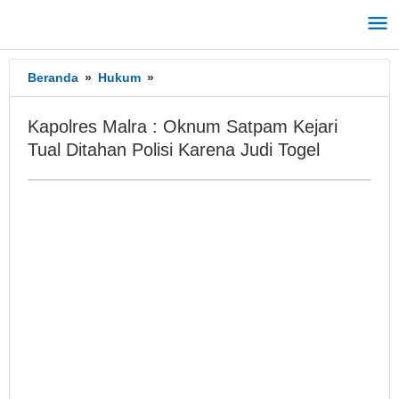
Lewati
ke
konten
Beranda
»
Hukum
»
Kapolres
Malra
:
Kapolres Malra : Oknum Satpam Kejari
Oknum
Tual Ditahan Polisi Karena Judi Togel
Satpam
Kejari
Tual
Ditahan
Polisi
Karena
Judi
Togel