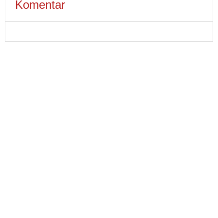
Komentar