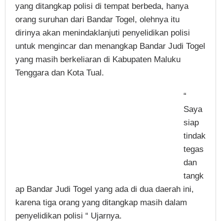
yang ditangkap polisi di tempat berbeda, hanya
orang suruhan dari Bandar Togel, olehnya itu
dirinya akan menindaklanjuti penyelidikan polisi
untuk mengincar dan menangkap Bandar Judi Togel
yang masih berkeliaran di Kabupaten Maluku
Tenggara dan Kota Tual.
“
Saya
siap
tindak
tegas
dan
tangk
ap Bandar Judi Togel yang ada di dua daerah ini,
karena tiga orang yang ditangkap masih dalam
penyelidikan polisi “ Ujarnya.