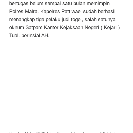
bertugas belum sampai satu bulan memimpin
Polres Malra, Kapolres Pattiwael sudah berhasil
menangkap tiga pelaku judi togel, salah satunya
oknum Satpam Kantor Kejaksaan Negeri ( Kejari )
Tual, berinsial AH.