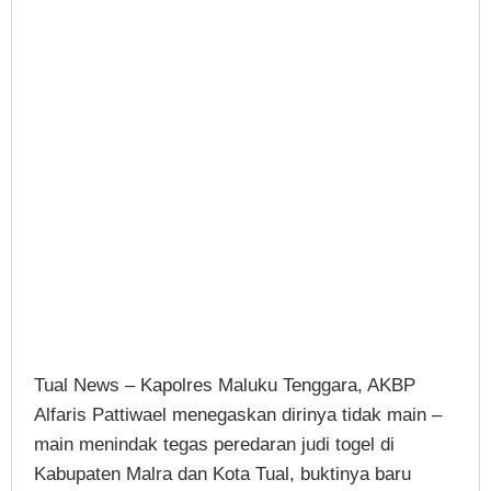
Tual News – Kapolres Maluku Tenggara, AKBP
Alfaris Pattiwael menegaskan dirinya tidak main –
main menindak tegas peredaran judi togel di
Kabupaten Malra dan Kota Tual, buktinya baru