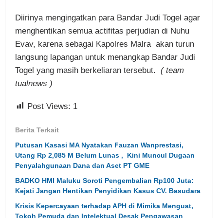
Diirinya mengingatkan para Bandar Judi Togel agar
menghentikan semua actifitas perjudian di Nuhu
Evav, karena sebagai Kapolres Malra akan turun
langsung lapangan untuk menangkap Bandar Judi
Togel yang masih berkeliaran tersebut.
( team
tualnews )
Post Views:
1
Berita Terkait
Putusan Kasasi MA Nyatakan Fauzan Wanprestasi,
Utang Rp 2,085 M Belum Lunas , Kini Muncul Dugaan
Penyalahgunaan Dana dan Aset PT GME
BADKO HMI Maluku Soroti Pengembalian Rp100 Juta:
Kejati Jangan Hentikan Penyidikan Kasus CV. Basudara
Krisis Kepercayaan terhadap APH di Mimika Menguat,
Tokoh Pemuda dan Intelektual Desak Pengawasan