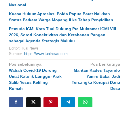
Nasional
Kuasa Hukum Apresiasi Polda Papua Barat Naikkan
Status Perkara Warga Moyang II ke Tahap Penyidikan
Pemuda ICMI Kota Tual Dukung Pra Muktamar ICMI VIII
2026, Soroti Konektivitas dan Ketahanan Pangan
sebagai Agenda Strategis Maluku
Editor: Tual News
Sumber:
https://www.tualnews.com
Navigasi
Pos sebelumnya
Pos berikutnya
pos
Wabah Covid-19 Dorong
Mantan Kades Tayando
Umat Katolik Langgur Arak
Yamru Bakal Jadi
Salib Yesus Keliling
Tersangka Korupsi Dana
Rumah
Desa