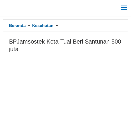
Lewati
ke
konten
Beranda
»
Kesehatan
»
BPJamsostek
Kota
Tual
BPJamsostek Kota Tual Beri Santunan 500
Beri
juta
Santunan
500
juta