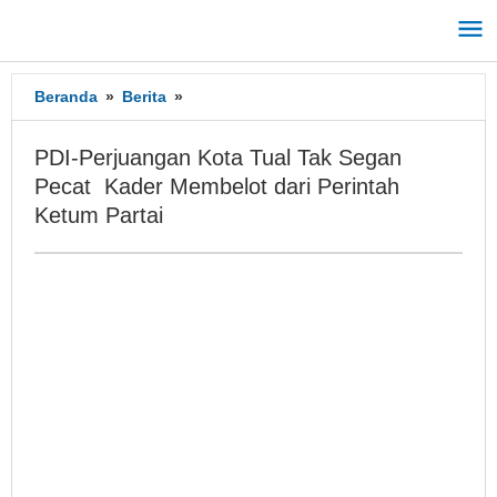
Lewati
ke
konten
Beranda
»
Berita
»
PDI-
Perjuangan
Kota
PDI-Perjuangan Kota Tual Tak Segan
Tual
Pecat Kader Membelot dari Perintah
Tak
Ketum Partai
Segan
Pecat
Kader
Membelot
dari
Perintah
Ketum
Partai