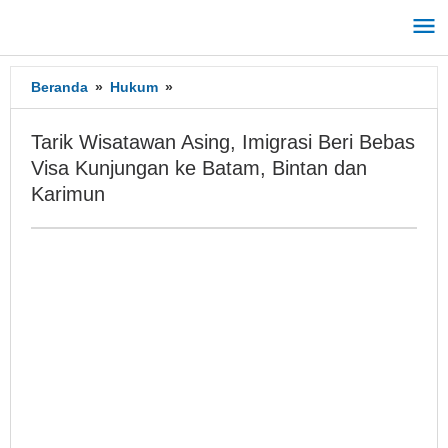
Lewati
ke
konten
Beranda
»
Hukum
»
Tarik
Wisatawan
Asing,
Tarik Wisatawan Asing, Imigrasi Beri Bebas
Imigrasi
Visa Kunjungan ke Batam, Bintan dan
Beri
Karimun
Bebas
Visa
Kunjungan
ke
Batam,
Bintan
dan
Karimun