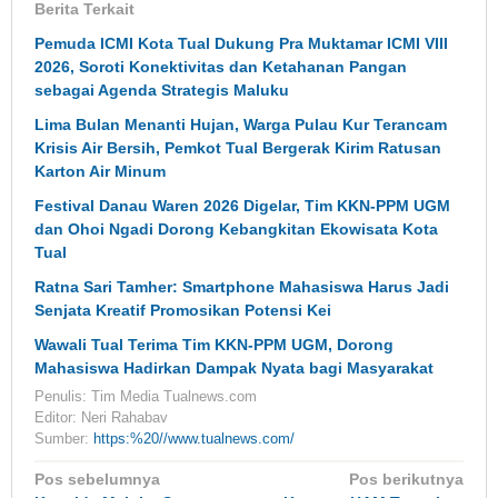
Berita Terkait
Pemuda ICMI Kota Tual Dukung Pra Muktamar ICMI VIII
2026, Soroti Konektivitas dan Ketahanan Pangan
sebagai Agenda Strategis Maluku
Lima Bulan Menanti Hujan, Warga Pulau Kur Terancam
Krisis Air Bersih, Pemkot Tual Bergerak Kirim Ratusan
Karton Air Minum
Festival Danau Waren 2026 Digelar, Tim KKN-PPM UGM
dan Ohoi Ngadi Dorong Kebangkitan Ekowisata Kota
Tual
Ratna Sari Tamher: Smartphone Mahasiswa Harus Jadi
Senjata Kreatif Promosikan Potensi Kei
Wawali Tual Terima Tim KKN-PPM UGM, Dorong
Mahasiswa Hadirkan Dampak Nyata bagi Masyarakat
Penulis: Tim Media Tualnews.com
Editor: Neri Rahabav
Sumber:
https:%20//www.tualnews.com/
Navigasi
Pos sebelumnya
Pos berikutnya
pos