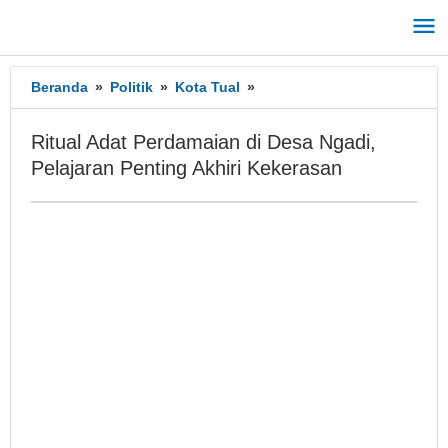
Lewati
ke
konten
Beranda
»
Politik
»
Kota Tual
»
Ritual
Adat
Perdamaian
Ritual Adat Perdamaian di Desa Ngadi,
di
Pelajaran Penting Akhiri Kekerasan
Desa
Ngadi,
Pelajaran
Penting
Akhiri
Kekerasan