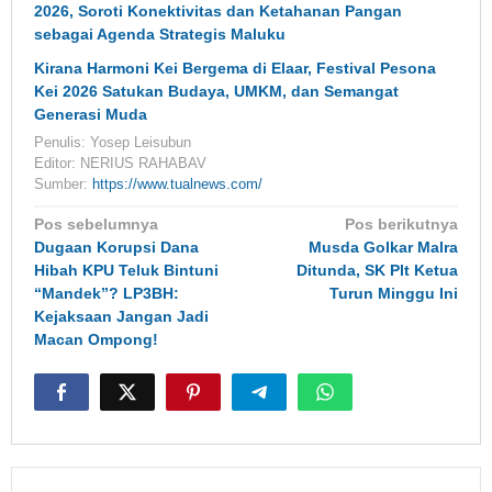
2026, Soroti Konektivitas dan Ketahanan Pangan
sebagai Agenda Strategis Maluku
Kirana Harmoni Kei Bergema di Elaar, Festival Pesona
Kei 2026 Satukan Budaya, UMKM, dan Semangat
Generasi Muda
Penulis: Yosep Leisubun
Editor: NERIUS RAHABAV
Sumber:
https://www.tualnews.com/
Navigasi
Pos sebelumnya
Pos berikutnya
pos
Dugaan Korupsi Dana
Musda Golkar Malra
Hibah KPU Teluk Bintuni
Ditunda, SK Plt Ketua
“Mandek”? LP3BH:
Turun Minggu Ini
Kejaksaan Jangan Jadi
Macan Ompong!