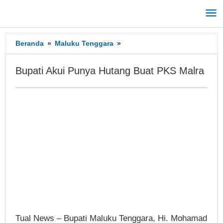
Lewati
ke
konten
Beranda
»
Maluku Tenggara
»
Bupati
Akui
Punya
Bupati Akui Punya Hutang Buat PKS Malra
Hutang
Buat
PKS
Malra
Tual News – Bupati Maluku Tenggara, Hi. Mohamad