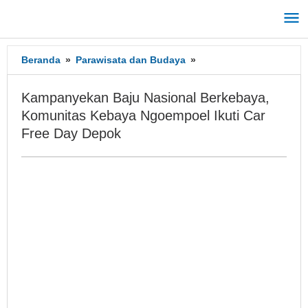
Lewati
ke
konten
Beranda
»
Parawisata dan Budaya
»
Kampanyekan
Baju
Nasional
Kampanyekan Baju Nasional Berkebaya,
Berkebaya,
Komunitas Kebaya Ngoempoel Ikuti Car
Komunitas
Free Day Depok
Kebaya
Ngoempoel
Ikuti
Car
Free
Day
Depok