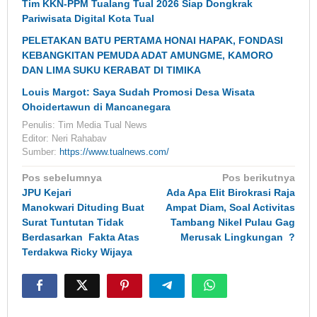
Tim KKN-PPM Tualang Tual 2026 Siap Dongkrak
Pariwisata Digital Kota Tual
PELETAKAN BATU PERTAMA HONAI HAPAK, FONDASI
KEBANGKITAN PEMUDA ADAT AMUNGME, KAMORO
DAN LIMA SUKU KERABAT DI TIMIKA
Louis Margot: Saya Sudah Promosi Desa Wisata
Ohoidertawun di Mancanegara
Penulis: Tim Media Tual News
Editor: Neri Rahabav
Sumber:
https://www.tualnews.com/
Navigasi
Pos sebelumnya
Pos berikutnya
pos
JPU Kejari
Ada Apa Elit Birokrasi Raja
Manokwari Dituding Buat
Ampat Diam, Soal Activitas
Surat Tuntutan Tidak
Tambang Nikel Pulau Gag
Berdasarkan Fakta Atas
Merusak Lingkungan ?
Terdakwa Ricky Wijaya