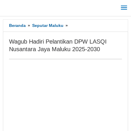
Lewati
ke
konten
Beranda
»
Seputar Maluku
»
Wagub
Hadiri
Pelantikan
Wagub Hadiri Pelantikan DPW LASQI
DPW
Nusantara Jaya Maluku 2025-2030
LASQI
Nusantara
Jaya
Maluku
2025-
2030