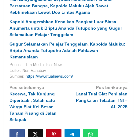
Persatuan Bangsa, Kapolda Maluku Ajak Rawat
Kebhinekaan Lewat Doa Lintas Agama
Kapolri Anugerahkan Kenaikan Pangkat Luar Biasa
Anumerta untuk Briptu Ananda Tutupoho yang Gugur
Selamatkan Pelajar Tenggelam
Gugur Selamatkan Pelajar Tenggelam, Kapolda Maluku:
Briptu Ananda Tutupoho Adalah Pahlawan
Kemanusiaan
Penulis: Tim Media Tual News
Editor: Neri Rahabav
Sumber:
https://www.tualnews.com/
Navigasi
Pos sebelumnya
Pos berikutnya
pos
Kecewa, Tak Kunjung
Lanal Tual Giat Penilaian
Diperbaiki, Salah satu
Pangkalan Teladan TNI –
Warga Elat Kei Besar
AL 2025
Tanam Pisang di Jalan
Setapak