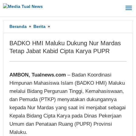
Lewati
ke
konten
Beranda
»
Berita
»
BADKO
HMI
Maluku
BADKO HMI Maluku Dukung Nur Mardas
Dukung
Tetap Jabat Kabid Cipta Karya PUPR
Nur
Mardas
Tetap
Jabat
AMBON, Tualnews.com
– Badan Koordinasi
Kabid
Himpunan Mahasiswa Islam (BADKO HMI) Maluku
Cipta
Karya
melalui Bidang Perguruan Tinggi, Kemahasiswaan,
PUPR
dan Pemuda (PTKP) menyatakan dukungannya
kepada Nur Mardas yang saat ini menjabat sebagai
Kepala Bidang Cipta Karya pada Dinas Pekerjaan
Umum dan Penataan Ruang (PUPR) Provinsi
Maluku.