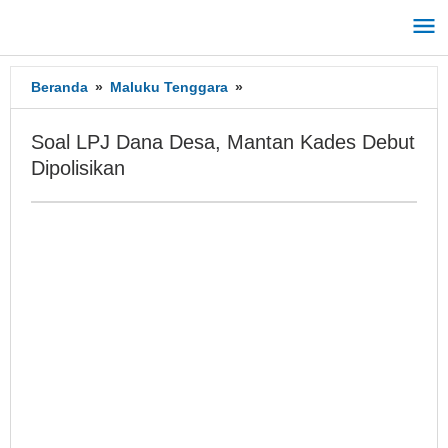
Lewati
ke
konten
Beranda
»
Maluku Tenggara
»
Soal
LPJ
Dana
Soal LPJ Dana Desa, Mantan Kades Debut
Desa,
Dipolisikan
Mantan
Kades
Debut
Dipolisikan