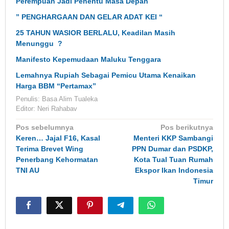
Perempuan Jadi Penentu Masa Depan
” PENGHARGAAN DAN GELAR ADAT KEI “
25 TAHUN WASIOR BERLALU, Keadilan Masih
Menunggu ?
Manifesto Kepemudaan Maluku Tenggara
Lemahnya Rupiah Sebagai Pemicu Utama Kenaikan
Harga BBM “Pertamax”
Penulis: Basa Alim Tualeka
Editor: Neri Rahabav
Navigasi
Pos sebelumnya
Pos berikutnya
pos
Keren… Jajal F16, Kasal
Menteri KKP Sambangi
Terima Brevet Wing
PPN Dumar dan PSDKP,
Penerbang Kehormatan
Kota Tual Tuan Rumah
TNI AU
Ekspor Ikan Indonesia
Timur