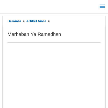
Lewati
ke
konten
Beranda
»
Artikel Anda
»
Marhaban
Ya
Ramadhan
Marhaban Ya Ramadhan