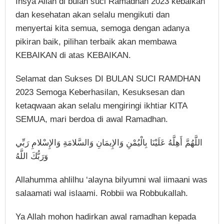
Insya Allah di bulan suci Ramadhan 2023 kebaikan
dan kesehatan akan selalu mengikuti dan
menyertai kita semua, semoga dengan adanya
pikiran baik, pilihan terbaik akan membawa
KEBAIKAN di atas KEBAIKAN.
Selamat dan Sukses DI BULAN SUCI RAMDHAN
2023 Semoga Keberhasilan, Kesuksesan dan
ketaqwaan akan selalu mengiringi ikhtiar KITA
SEMUA, mari berdoa di awal Ramadhan.
اللَّهُمَّ أَهِلَّهُ عَلَيْنَا بِالْيُمْنِ وَالإِيمَانِ وَالسَّلامَةِ وَالإِسْلامِ رَبِّي
وَرَبُّكَ اللَّهُ
Allahumma ahlilhu ‘alayna bilyumni wal iimaani was
salaamati wal islaami. Robbii wa Robbukallah.
Ya Allah mohon hadirkan awal ramadhan kepada