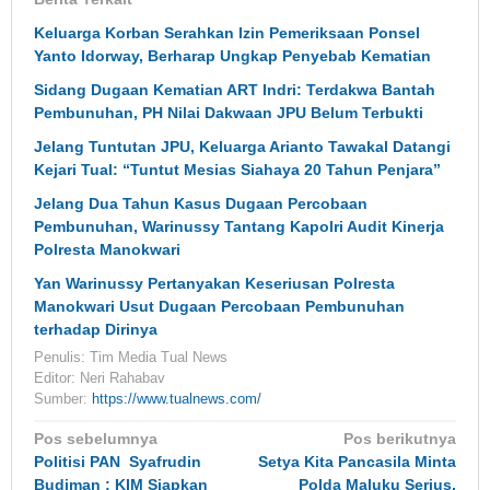
Keluarga Korban Serahkan Izin Pemeriksaan Ponsel
Yanto Idorway, Berharap Ungkap Penyebab Kematian
Sidang Dugaan Kematian ART Indri: Terdakwa Bantah
Pembunuhan, PH Nilai Dakwaan JPU Belum Terbukti
Jelang Tuntutan JPU, Keluarga Arianto Tawakal Datangi
Kejari Tual: “Tuntut Mesias Siahaya 20 Tahun Penjara”
Jelang Dua Tahun Kasus Dugaan Percobaan
Pembunuhan, Warinussy Tantang Kapolri Audit Kinerja
Polresta Manokwari
Yan Warinussy Pertanyakan Keseriusan Polresta
Manokwari Usut Dugaan Percobaan Pembunuhan
terhadap Dirinya
Penulis: Tim Media Tual News
Editor: Neri Rahabav
Sumber:
https://www.tualnews.com/
Navigasi
Pos sebelumnya
Pos berikutnya
pos
Politisi PAN Syafrudin
Setya Kita Pancasila Minta
Budiman : KIM Siapkan
Polda Maluku Serius,