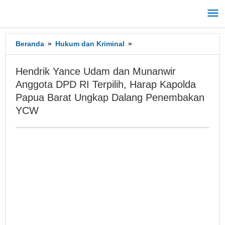
Lewati
ke
konten
Beranda
»
Hukum dan Kriminal
»
Hendrik
Yance
Udam
Hendrik Yance Udam dan Munanwir
dan
Anggota DPD RI Terpilih, Harap Kapolda
Munanwir
Papua Barat Ungkap Dalang Penembakan
Anggota
DPD
YCW
RI
Terpilih,
Harap
Kapolda
Papua
Barat
Ungkap
Dalang
Penembakan
YCW