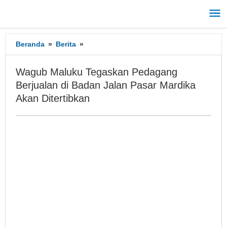
Lewati
ke
konten
Beranda
»
Berita
»
Wagub
Maluku
Tegaskan
Wagub Maluku Tegaskan Pedagang
Pedagang
Berjualan di Badan Jalan Pasar Mardika
Berjualan
Akan Ditertibkan
di
Badan
Jalan
Pasar
Mardika
Akan
Ditertibkan