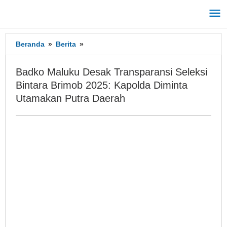
Lewati
ke
konten
Beranda
»
Berita
»
Badko
Maluku
Desak
Badko Maluku Desak Transparansi Seleksi
Transparansi
Bintara Brimob 2025: Kapolda Diminta
Seleksi
Utamakan Putra Daerah
Bintara
Brimob
2025:
Kapolda
Diminta
Utamakan
Putra
Daerah