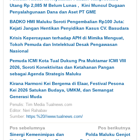
Utang Rp 2,085 M Belum Lunas , Kini Muncul Dugaan
Penyalahgunaan Dana dan Aset PT GME
BADKO HMI Maluku Soroti Pengembalian Rp100 Juta:
Kejati Jangan Hentikan Penyidikan Kasus CV. Basudara
Krisis Kepercayaan terhadap APH di Mimika Menguat,
Tokoh Pemuda dan Intelektual Desak Pengawasan
Nasional
Pemuda ICMI Kota Tual Dukung Pra Muktamar ICMI VIII
2026, Soroti Konektivitas dan Ketahanan Pangan
sebagai Agenda Strategis Maluku
Kirana Harmoni Kei Bergema di Elaar, Festival Pesona
Kei 2026 Satukan Budaya, UMKM, dan Semangat
Generasi Muda
Penulis: Tim Media Tualnews.com
Editor: Neri Rahabav
Sumber:
https:%20//www.tualnews.com/
Navigasi
Pos sebelumnya
Pos berikutnya
pos
Sinergi Kemenimipas dan
Polda Maluku Genjot