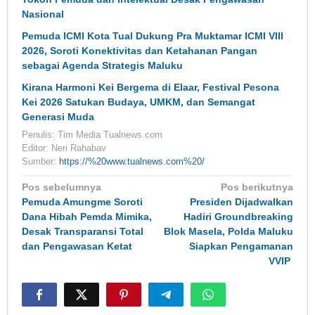
Nasional
Pemuda ICMI Kota Tual Dukung Pra Muktamar ICMI VIII
2026, Soroti Konektivitas dan Ketahanan Pangan
sebagai Agenda Strategis Maluku
Kirana Harmoni Kei Bergema di Elaar, Festival Pesona
Kei 2026 Satukan Budaya, UMKM, dan Semangat
Generasi Muda
Penulis: Tim Media Tualnews.com
Editor: Neri Rahabav
Sumber:
https://%20www.tualnews.com%20/
Navigasi
Pos sebelumnya
Pos berikutnya
pos
Pemuda Amungme Soroti
Presiden Dijadwalkan
Dana Hibah Pemda Mimika,
Hadiri Groundbreaking
Desak Transparansi Total
Blok Masela, Polda Maluku
dan Pengawasan Ketat
Siapkan Pengamanan
VVIP