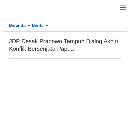
Lewati
ke
konten
Beranda
»
Berita
»
JDP
Desak
Prabowo
JDP Desak Prabowo Tempuh Dialog Akhiri
Tempuh
Konflik Bersenjata Papua
Dialog
Akhiri
Konflik
Bersenjata Papua