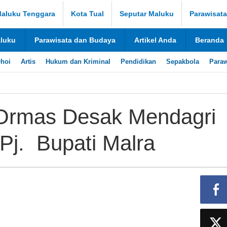
aluku Tenggara
Kota Tual
Seputar Maluku
Parawisat
aluku
Parawisata dan Budaya
Artikel Anda
Beranda
hoi
Artis
Hukum dan Kriminal
Pendidikan
Sepakbola
Paraw
 Ormas Desak Mendagri
 Pj. Bupati Malra