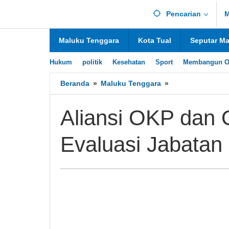
Lewati
Pencarian
M
ke
konten
Maluku Tenggara
Kota Tual
Seputar M
Hukum
politik
Kesehatan
Sport
Membangun O
Beranda
»
Maluku Tenggara
»
Aliansi
OKP
dan
Aliansi OKP dan
Ormas
Desak
Evaluasi Jabatan
Mendagri
Evaluasi
Jabatan
Pj.
Bupati
Malra