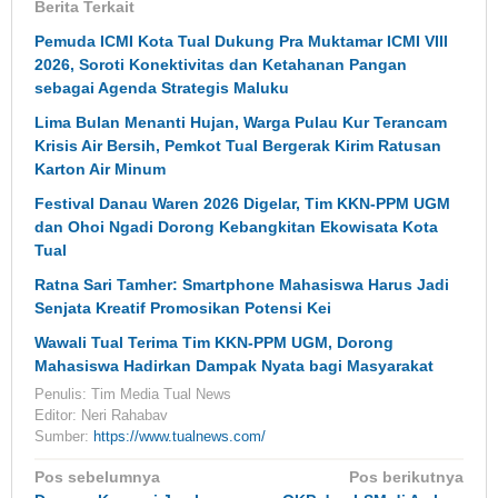
Berita Terkait
Pemuda ICMI Kota Tual Dukung Pra Muktamar ICMI VIII
2026, Soroti Konektivitas dan Ketahanan Pangan
sebagai Agenda Strategis Maluku
Lima Bulan Menanti Hujan, Warga Pulau Kur Terancam
Krisis Air Bersih, Pemkot Tual Bergerak Kirim Ratusan
Karton Air Minum
Festival Danau Waren 2026 Digelar, Tim KKN-PPM UGM
dan Ohoi Ngadi Dorong Kebangkitan Ekowisata Kota
Tual
Ratna Sari Tamher: Smartphone Mahasiswa Harus Jadi
Senjata Kreatif Promosikan Potensi Kei
Wawali Tual Terima Tim KKN-PPM UGM, Dorong
Mahasiswa Hadirkan Dampak Nyata bagi Masyarakat
Penulis: Tim Media Tual News
Editor: Neri Rahabav
Sumber:
https://www.tualnews.com/
Navigasi
Pos sebelumnya
Pos berikutnya
pos