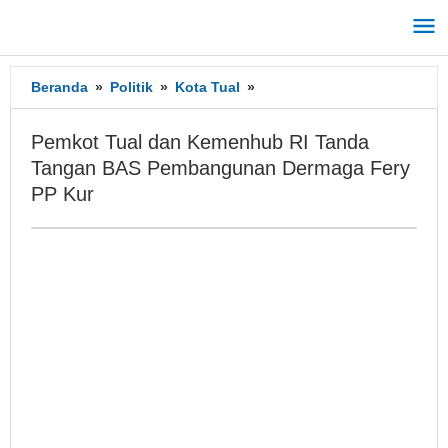
Lewati
ke
konten
Beranda
»
Politik
»
Kota Tual
»
Pemkot
Tual
dan
Pemkot Tual dan Kemenhub RI Tanda
Kemenhub
Tangan BAS Pembangunan Dermaga Fery
RI
PP Kur
Tanda
Tangan
BAS
Pembangunan
Dermaga
Fery
PP
Kur