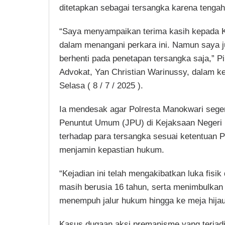
ditetapkan sebagai tersangka karena tengah 
“Saya menyampaikan terima kasih kepada Ka
dalam menangani perkara ini. Namun saya j
berhenti pada penetapan tersangka saja,” 
Advokat, Yan Christian Warinussy, dalam k
Selasa ( 8 / 7 / 2025 ).
Ia mendesak agar Polresta Manokwari sege
Penuntut Umum (JPU) di Kejaksaan Negeri 
terhadap para tersangka sesuai ketentuan 
menjamin kepastian hukum.
“Kejadian ini telah mengakibatkan luka fisi
masih berusia 16 tahun, serta menimbulkan l
menempuh jalur hukum hingga ke meja hijau
Kasus dugaan aksi premanisme yang terjadi 