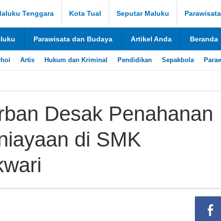
aluku Tenggara
Kota Tual
Seputar Maluku
Parawisat
aluku
Parawisata dan Budaya
Artikel Anda
Beranda
hoi
Artis
Hukum dan Kriminal
Pendidikan
Sepakbola
Paraw
rban Desak Penahanan
niayaan di SMK
wari