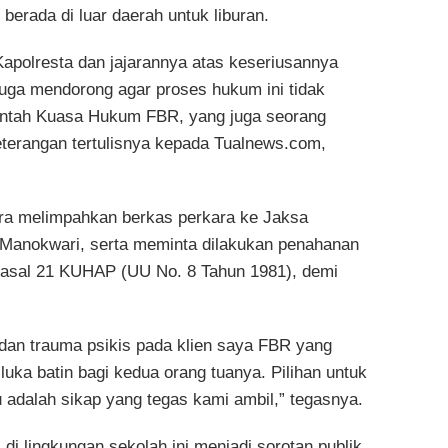
berada di luar daerah untuk liburan.
polresta dan jajarannya atas keseriusannya
uga mendorong agar proses hukum ini tidak
Pintah Kuasa Hukum FBR, yang juga seorang
eterangan tertulisnya kepada Tualnews.com,
ra melimpahkan berkas perkara ke Jaksa
Manokwari, serta meminta dilakukan penahanan
Pasal 21 KUHAP (UU No. 8 Tahun 1981), demi
k dan trauma psikis pada klien saya FBR yang
uka batin bagi kedua orang tuanya. Pilihan untuk
 adalah sikap yang tegas kami ambil,” tegasnya.
di lingkungan sekolah ini menjadi sorotan publik