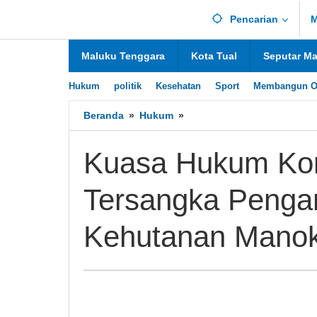
Lewati
Pencarian
M
ke
konten
Maluku Tenggara
Kota Tual
Seputar M
Hukum
politik
Kesehatan
Sport
Membangun O
Beranda
»
Hukum
»
Kuasa
Hukum
Korban
Kuasa Hukum Ko
Desak
Penahanan
Tersangka Penga
Tersangka
Penganiayaan
di
Kehutanan Manok
SMK
Kehutanan
Manokwari