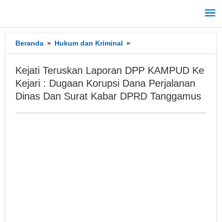
Lewati
ke
konten
Beranda
»
Hukum dan Kriminal
»
Kejati
Teruskan
Laporan
Kejati Teruskan Laporan DPP KAMPUD Ke
DPP
Kejari : Dugaan Korupsi Dana Perjalanan
KAMPUD
Dinas Dan Surat Kabar DPRD Tanggamus
Ke
Kejari
:
Dugaan
Korupsi
Dana
Perjalanan
Dinas
Dan
Surat
Kabar
DPRD
Tanggamus