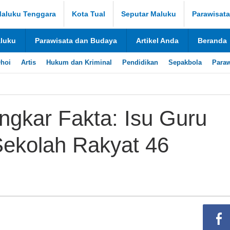
aluku Tenggara
Kota Tual
Seputar Maluku
Parawisat
aluku
Parawisata dan Budaya
Artikel Anda
Beranda
hoi
Artis
Hukum dan Kriminal
Pendidikan
Sepakbola
Paraw
gkar Fakta: Isu Guru
Sekolah Rakyat 46