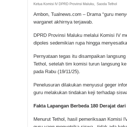
Ketua Komisi IV DPRD Provinsi Maluku, Saoda Tethol
Ambon, Tualnews.com – Drama “guru menye
warganet akhirnya terjawab.
DPRD Provinsi Maluku melalui Komisi IV m
dipoles sedemikian rupa hingga menyesatka
Pernyataan tegas itu disampaikan langsun
Tethol, setelah tim komisi turun langsung 
pada Rabu (19/11/25).
Penelusuran dilakukan menyusul geger info
guru melakukan tindakan keji terhadap sisw
Fakta Lapangan Berbeda 180 Derajat dari 
Menurut Tethol, hasil pemeriksaan Komisi 
guru yang menyetrika siswa, tidak ada keke