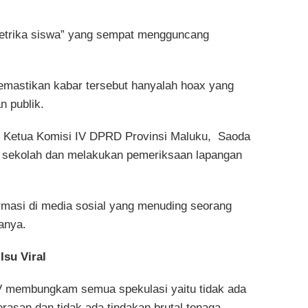
trika siswa” yang sempat mengguncang
emastikan kabar tersebut hanyalah hoax yang
n publik.
g Ketua Komisi IV DPRD Provinsi Maluku, Saoda
ke sekolah dan melakukan pemeriksaan lapangan
rmasi di media sosial yang menuding seorang
anya.
Isu Viral
IV membungkam semua spekulasi yaitu tidak ada
rasan dan tidak ada tindakan brutal tenaga