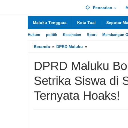
Lewati
Pencarian
M
ke
konten
Maluku Tenggara
Kota Tual
Seputar M
Hukum
politik
Kesehatan
Sport
Membangun O
Beranda
»
DPRD Maluku
»
DPRD
Maluku
Bongkar
DPRD Maluku Bon
Fakta:
Isu
Setrika Siswa di 
Guru
Setrika
Siswa
Ternyata Hoaks!
di
Sekolah
Rakyat
46
Ternyata
Hoaks!