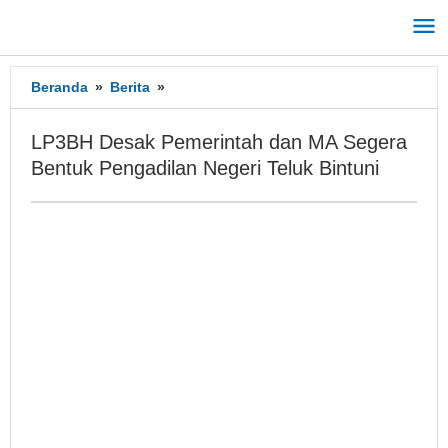
Lewati
ke
konten
Beranda
»
Berita
»
LP3BH
Desak
Pemerintah
LP3BH Desak Pemerintah dan MA Segera
dan
Bentuk Pengadilan Negeri Teluk Bintuni
MA
Segera
Bentuk
Pengadilan
Negeri
Teluk
Bintuni