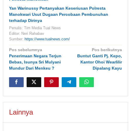
Yan Warinussy Pertanyakan Keseriusan Polresta
Manokwari Usut Dugaan Percobaan Pembunuhan
terhadap Dirinya
Penulis: Tim Media Tual News
Editor: Neri Rahabav
Sumber:
https://www.tualnews.com/
Navigasi
Pos sebelumnya
Pos berikutnya
pos
Penerimaan Negara Terjun
Buntut Ganti Pj. Kepo,
Bebas, Isunya Sri Mulyani
Kantor Ohoi Wearlilir
Mundur Dari Menkeu ?
Dipalang Kayu
Lainnya