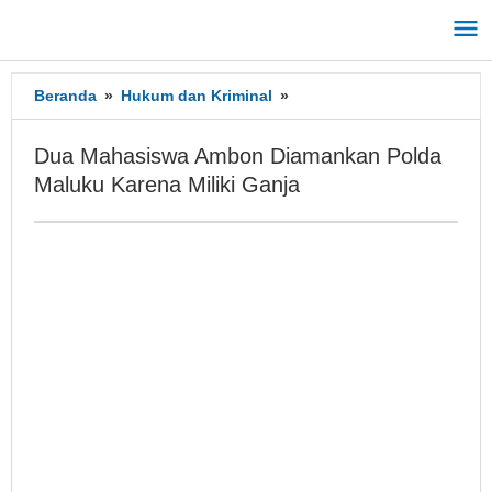
Lewati
ke
konten
Beranda
»
Hukum dan Kriminal
»
Dua
Mahasiswa
Ambon
Dua Mahasiswa Ambon Diamankan Polda
Diamankan
Maluku Karena Miliki Ganja
Polda
Maluku
Karena
Miliki
Ganja