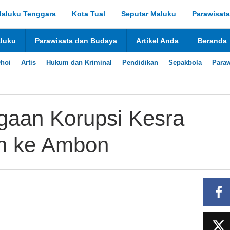
aluku Tenggara
Kota Tual
Seputar Maluku
Parawisat
aluku
Parawisata dan Budaya
Artikel Anda
Beranda
hoi
Artis
Hukum dan Kriminal
Pendidikan
Sepakbola
Paraw
gaan Korupsi Kesra
an ke Ambon