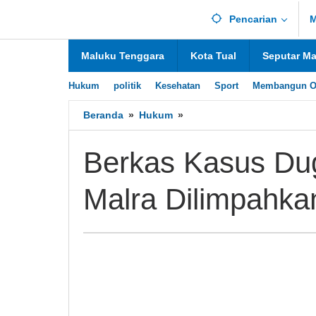
Lewati
Pencarian
M
ke
konten
Maluku Tenggara
Kota Tual
Seputar M
Hukum
politik
Kesehatan
Sport
Membangun O
Beranda
»
Hukum
»
Berkas
Kasus
Dugaan
Berkas Kasus Du
Korupsi
Kesra
Malra Dilimpahk
Malra
Dilimpahkan
ke
Ambon