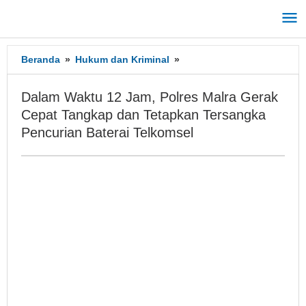
Lewati
ke
konten
Beranda
»
Hukum dan Kriminal
»
Dalam
Waktu
12
Dalam Waktu 12 Jam, Polres Malra Gerak
Jam,
Cepat Tangkap dan Tetapkan Tersangka
Polres
Pencurian Baterai Telkomsel
Malra
Gerak
Cepat
Tangkap
dan
Tetapkan
Tersangka
Pencurian
Baterai
Telkomsel