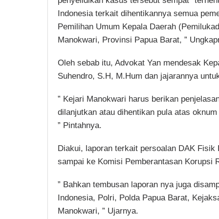
penyelidikan kasus tersebut sempat “terhen
Indonesia terkait dihentikannya semua pem
Pemilihan Umum Kepala Daerah (Pemilukada)
Manokwari, Provinsi Papua Barat, ” Ungkap
Oleh sebab itu, Advokat Yan mendesak Kepa
Suhendro, S.H, M.Hum dan jajarannya untuk
” Kejari Manokwari harus berikan penjelasa
dilanjutkan atau dihentikan pula atas oknum
” Pintahnya.
Diakui, laporan terkait persoalan DAK Fisi
sampai ke Komisi Pemberantasan Korupsi R
” Bahkan tembusan laporan nya juga disam
Indonesia, Polri, Polda Papua Barat, Kejaks
Manokwari, ” Ujarnya.