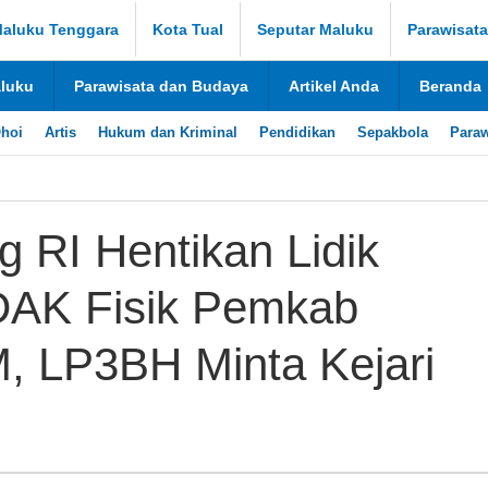
aluku Tenggara
Kota Tual
Seputar Maluku
Parawisat
aluku
Parawisata dan Budaya
Artikel Anda
Beranda
hoi
Artis
Hukum dan Kriminal
Pendidikan
Sepakbola
Paraw
 RI Hentikan Lidik
DAK Fisik Pemkab
, LP3BH Minta Kejari