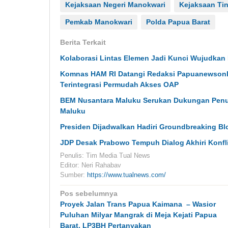
Kejaksaan Negeri Manokwari
Kejaksaan Tin
Pemkab Manokwari
Polda Papua Barat
Berita Terkait
Kolaborasi Lintas Elemen Jadi Kunci Wujudkan
Komnas HAM RI Datangi Redaksi Papuanewsonli
Terintegrasi Permudah Akses OAP
BEM Nusantara Maluku Serukan Dukungan Penu
Maluku
Presiden Dijadwalkan Hadiri Groundbreaking B
JDP Desak Prabowo Tempuh Dialog Akhiri Konfl
Penulis: Tim Media Tual News
Editor: Neri Rahabav
Sumber:
https://www.tualnews.com/
Navigasi
Pos sebelumnya
pos
Proyek Jalan Trans Papua Kaimana – Wasior
Puluhan Milyar Mangrak di Meja Kejati Papua
Barat, LP3BH Pertanyakan