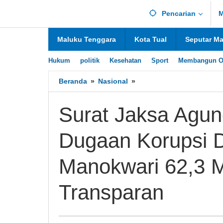
Lewati
Pencarian
M
ke
konten
Maluku Tenggara
Kota Tual
Seputar M
Hukum
politik
Kesehatan
Sport
Membangun O
Beranda
»
Nasional
»
Surat
Jaksa
Agung
Surat Jaksa Agung
RI
Hentikan
Dugaan Korupsi 
Lidik
Dugaan
Korupsi
Manokwari 62,3 M
DAK
Fisik
Transparan
Pemkab
Manokwari
62,3
M,