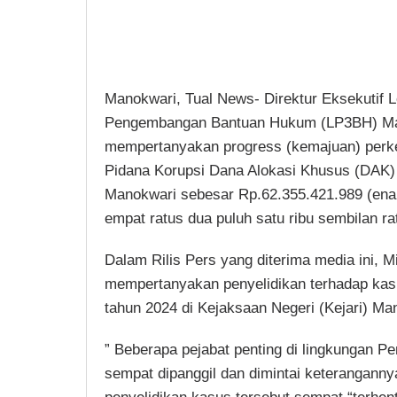
Manokwari, Tual News- Direktur Eksekutif 
Pengembangan Bantuan Hukum (LP3BH) Man
mempertanyakan progress (kemajuan) perk
Pidana Korupsi Dana Alokasi Khusus (DAK)
Manokwari sebesar Rp.62.355.421.989 (enam p
empat ratus dua puluh satu ribu sembilan ra
Dalam Rilis Pers yang diterima media ini, M
mempertanyakan penyelidikan terhadap kasu
tahun 2024 di Kejaksaan Negeri (Kejari) Ma
” Beberapa pejabat penting di lingkungan 
sempat dipanggil dan dimintai keteranganny